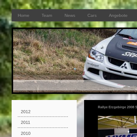
Home
Team
News
Cars
Angebote
Rallye Erzgebirge 2008 
2012
2011
2010