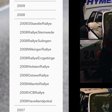
2009
2008
20083StaedteRallye
2008RallyeStemwede
2008RallyeSulingen
2008WikingerRallye
2008RallyeErzgebirge
2008HolstenRallye
2008OstseeRallye
2008AtlantisRallye
2008VCBRallye
2008Havellandpokal
2007