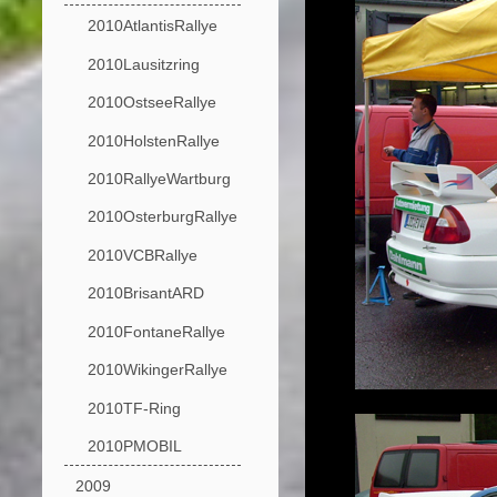
2010AtlantisRallye
2010Lausitzring
2010OstseeRallye
2010HolstenRallye
2010RallyeWartburg
2010OsterburgRallye
2010VCBRallye
2010BrisantARD
2010FontaneRallye
2010WikingerRallye
2010TF-Ring
2010PMOBIL
2009