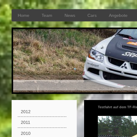
Home
Team
News
Cars
Angebote
Testfahrt auf dem TF-Ri
2012
2011
2010